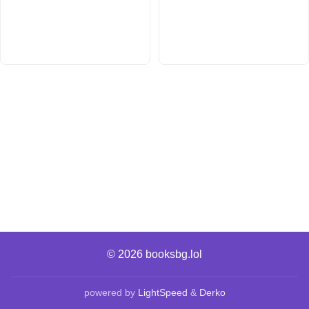
© 2026
booksbg.lol
powered by
LightSpeed
&
Derko