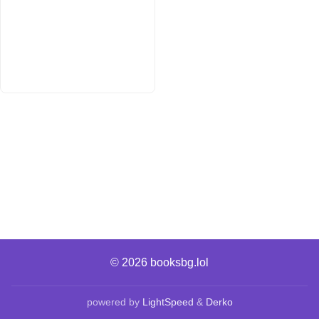
© 2026
booksbg.lol
powered by
LightSpeed
&
Derko