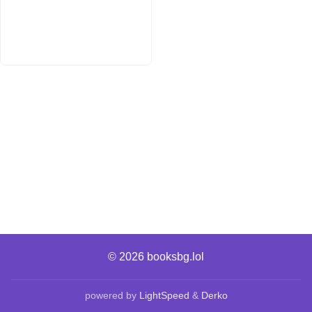
© 2026
booksbg.lol
powered by
LightSpeed
&
Derko