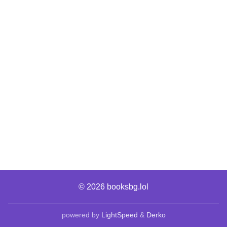
© 2026
booksbg.lol
powered by
LightSpeed
&
Derko