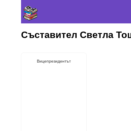
Съставител Светла То
Вицепрезидентът