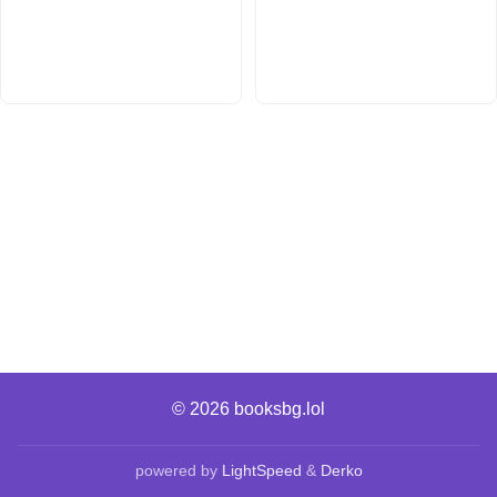
© 2026
booksbg.lol
powered by
LightSpeed
&
Derko