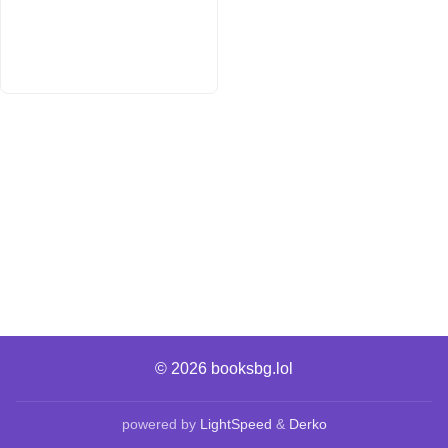
© 2026
booksbg.lol
powered by
LightSpeed
&
Derko