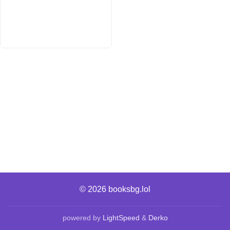
© 2026
booksbg.lol
powered by
LightSpeed
&
Derko