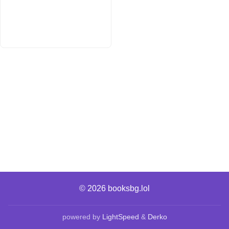
© 2026
booksbg.lol
powered by
LightSpeed
&
Derko