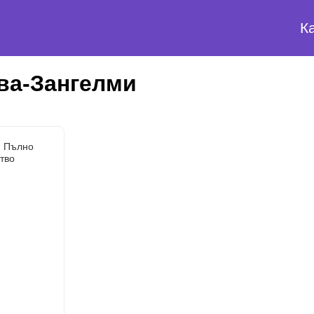
К
ва-Зангелми
. Пълно
тво