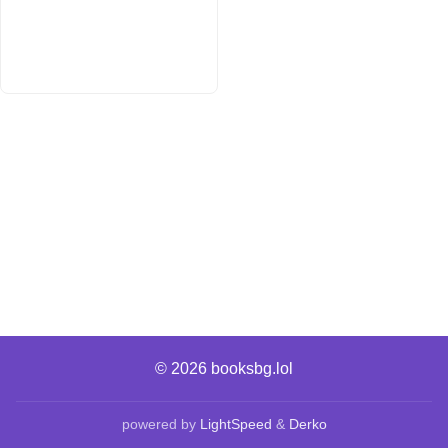
© 2026
booksbg.lol
powered by
LightSpeed
&
Derko