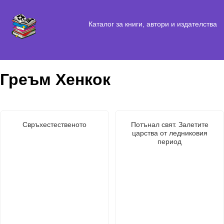
Каталог за книги, автори и издателства
Греъм Хенкок
Свръхестественото
Потънал свят. Залетите
царства от ледниковия
период