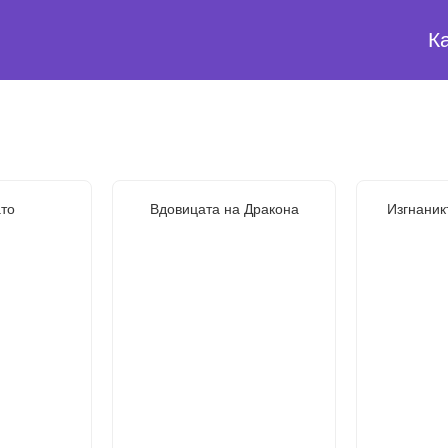
К
то
Вдовицата на Дракона
Изгнаник