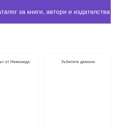
аталог за книги, автори и издателства
ът от Немезида
Зъбатите демони