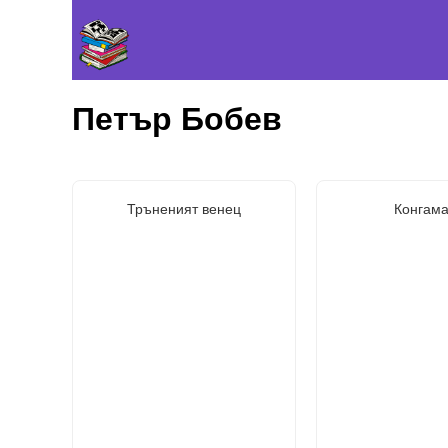
Петър Бобев
Тръненият венец
Конгама