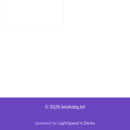
© 2026
booksbg.lol
powered by
LightSpeed
&
Derko