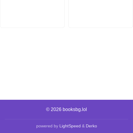
© 2026
booksbg.lol
powered by
LightSpeed
&
Derko