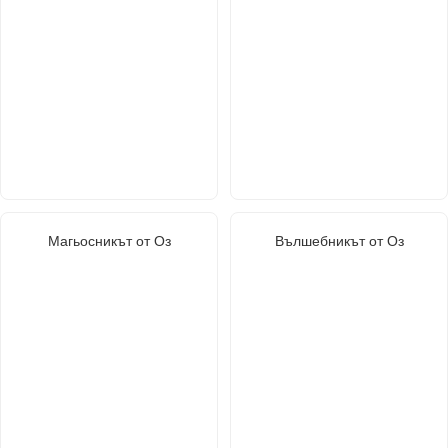
Магьосникът от Оз
Вълшебникът от Оз