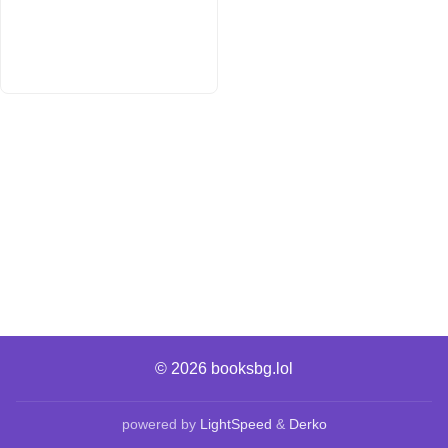
© 2026
booksbg.lol
powered by
LightSpeed
&
Derko