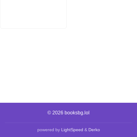
© 2026
booksbg.lol
powered by
LightSpeed
&
Derko