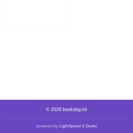
© 2026
booksbg.lol
powered by
LightSpeed
&
Derko