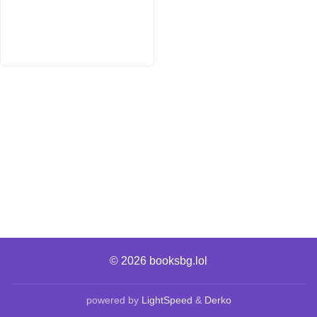
© 2026
booksbg.lol
powered by
LightSpeed
&
Derko