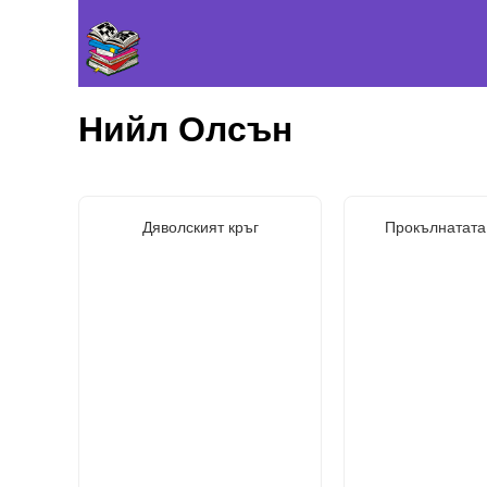
Нийл Олсън
Дяволският кръг
Прокълнатата