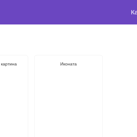
К
 картина
Иконата