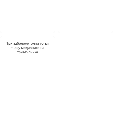
Три забележителни точки
върху медианите на
триъгълника