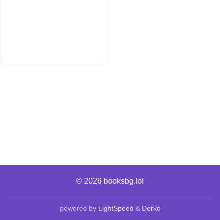
© 2026
booksbg.lol
powered by
LightSpeed
&
Derko