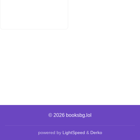
© 2026
booksbg.lol
powered by
LightSpeed
&
Derko