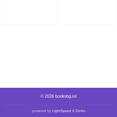
© 2026
booksbg.lol
powered by
LightSpeed
&
Derko