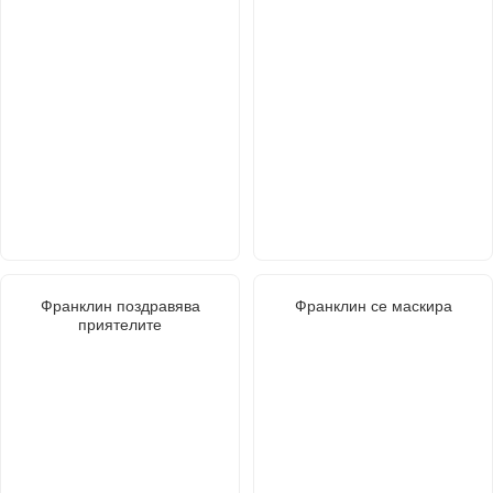
Франклин поздравява
Франклин се маскира
приятелите