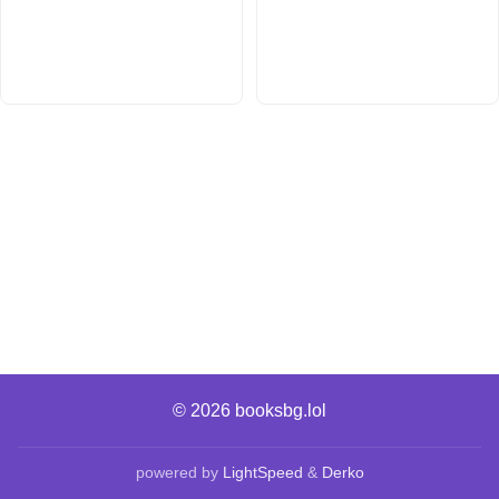
© 2026
booksbg.lol
powered by
LightSpeed
&
Derko