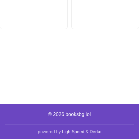
© 2026
booksbg.lol
powered by
LightSpeed
&
Derko