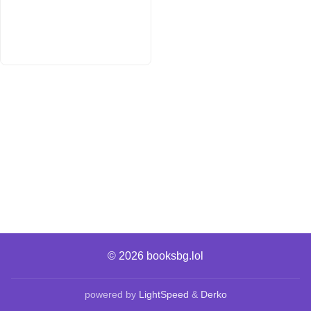
© 2026
booksbg.lol
powered by
LightSpeed
&
Derko