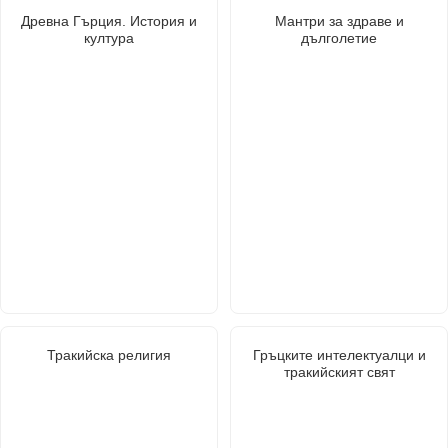
Древна Гърция. История и
Мантри за здраве и
култура
дълголетие
Тракийска религия
Гръцките интелектуалци и
тракийският свят