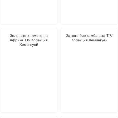
Зелените хълмове на
За кого бие камбаната Т.7/
Африка Т.8/ Колекция
Колекция Хемингуей
Хемингуей