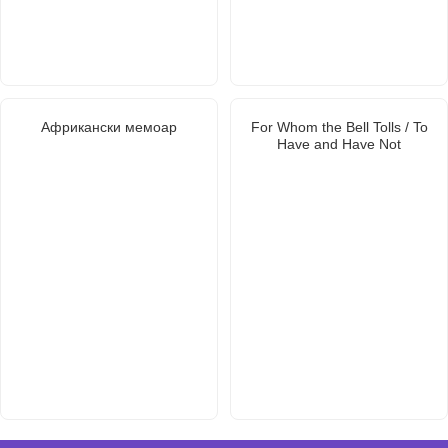
Африкански мемоар
For Whom the Bell Tolls / To
Have and Have Not