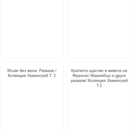
Мъже без жени. Разкази /
Краткото щастие в живота на
Колекция Хемингуей Т. 2
Франсис Макомбър и други
разкази/ Колекция Хемингуей
Т.1