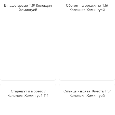
В наше време Т.6/ Колекция
Сбогом на оръжията Т.5/
Хемингуей
Колекция Хемингуей
Старецът и морето /
Слънце изгрява Фиеста Т.3/
Колекция Хемингуей Т.4
Колекция Хемингуей