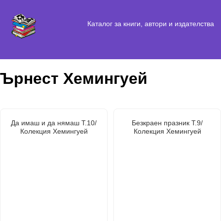
Каталог за книги, автори и издателства
Ърнест Хемингуей
Да имаш и да нямаш Т.10/
Безкраен празник Т.9/
Колекция Хемингуей
Колекция Хемингуей