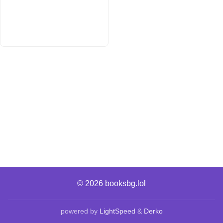
© 2026
booksbg.lol
powered by
LightSpeed
&
Derko