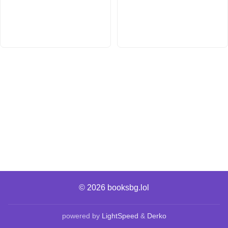
© 2026
booksbg.lol
powered by
LightSpeed
&
Derko