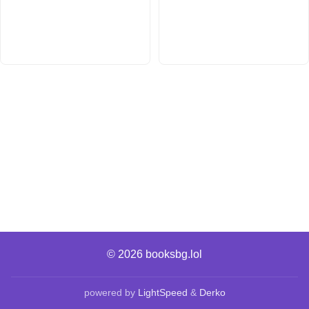
© 2026
booksbg.lol
powered by
LightSpeed
&
Derko