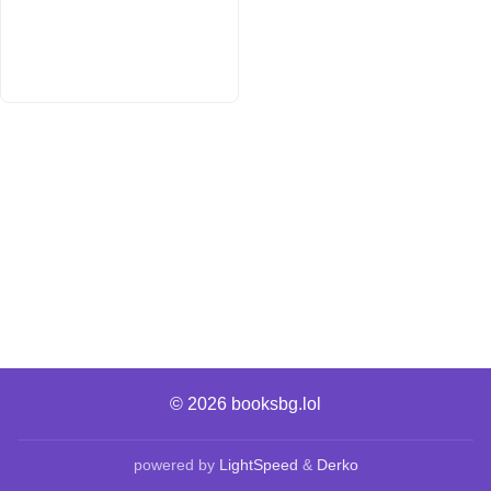
© 2026
booksbg.lol
powered by
LightSpeed
&
Derko