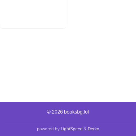
© 2026
booksbg.lol
powered by
LightSpeed
&
Derko