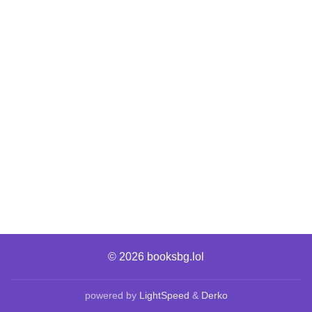
© 2026
booksbg.lol
powered by
LightSpeed
&
Derko