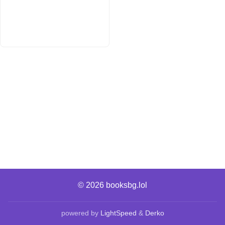
© 2026
booksbg.lol
powered by
LightSpeed
&
Derko