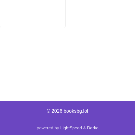
© 2026
booksbg.lol
powered by
LightSpeed
&
Derko