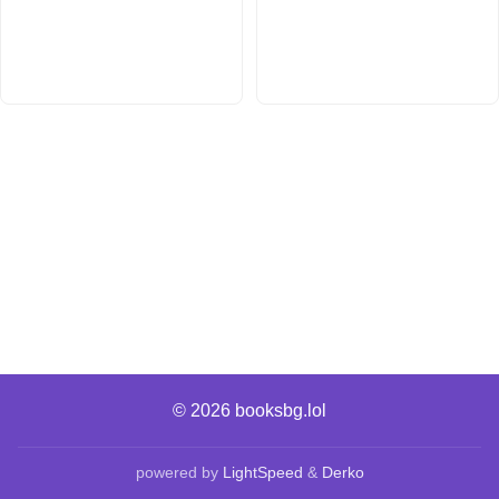
© 2026
booksbg.lol
powered by
LightSpeed
&
Derko