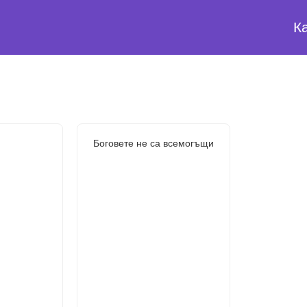
К
Боговете не са всемогъщи