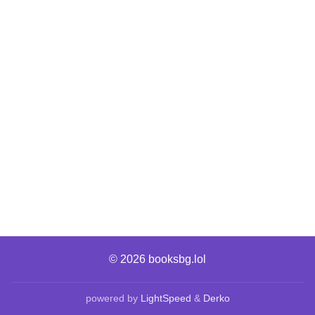
© 2026
booksbg.lol
powered by
LightSpeed
&
Derko