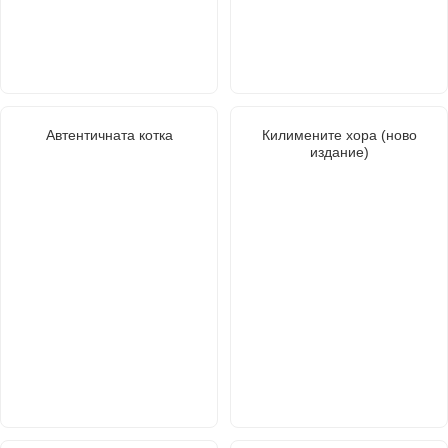
Автентичната котка
Килимените хора (ново
издание)