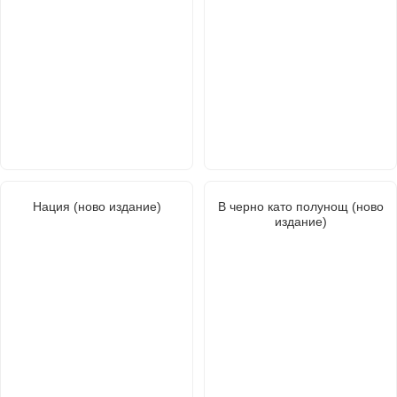
Нация (ново издание)
В черно като полунощ (ново
издание)