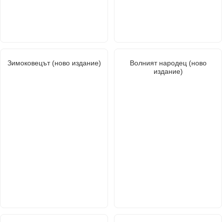
Зимоковецът (ново издание)
Волният народец (ново
издание)