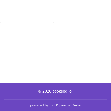
© 2026
booksbg.lol
powered by
LightSpeed
&
Derko