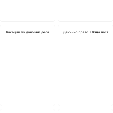
Касация по данъчни дела
Данъчно право. Обща част