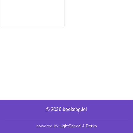
© 2026
booksbg.lol
powered by
LightSpeed
&
Derko