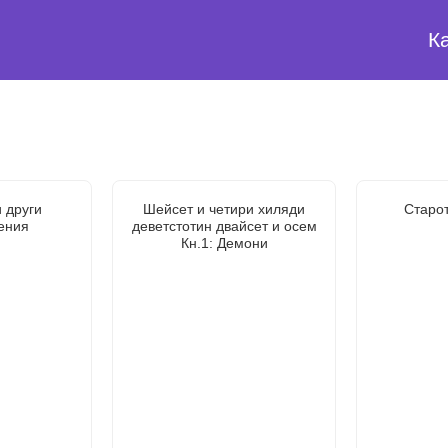
К
 други
Шейсет и четири хиляди
Старо
ения
деветстотин двайсет и осем
Кн.1: Демони