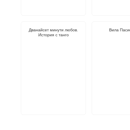
Дванайсет минути любов.
Вила Паси
История с танго