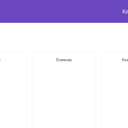
К
а
Еликсир
Къ