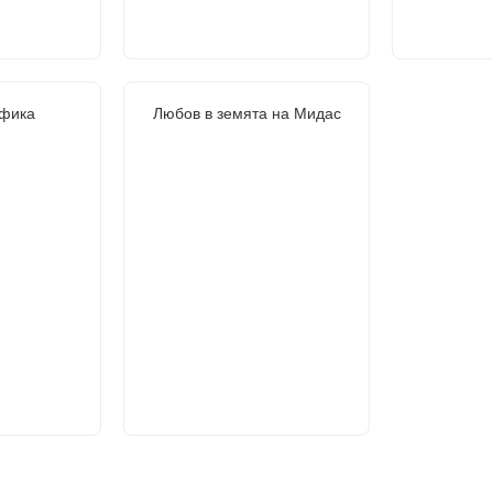
фика
Любов в земята на Мидас