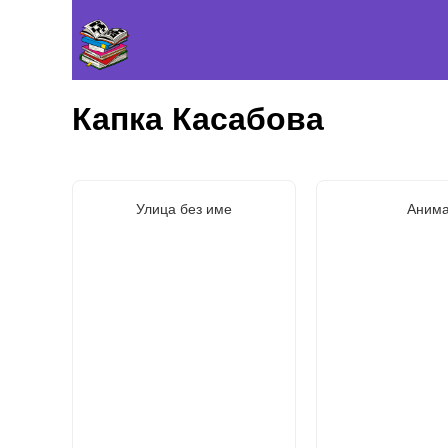
Капка Касабова
Улица без име
Аним