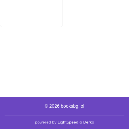
© 2026
booksbg.lol
powered by
LightSpeed
&
Derko