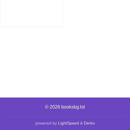
© 2026
booksbg.lol
powered by
LightSpeed
&
Derko